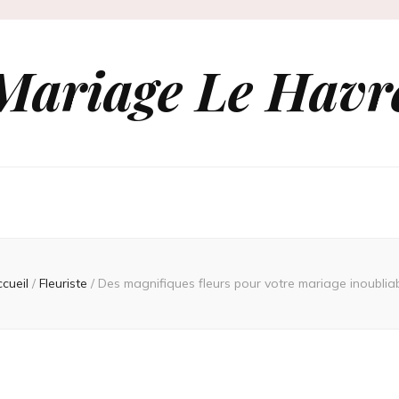
Mariage Le Havr
cueil
/
Fleuriste
/
Des magnifiques fleurs pour votre mariage inoublia