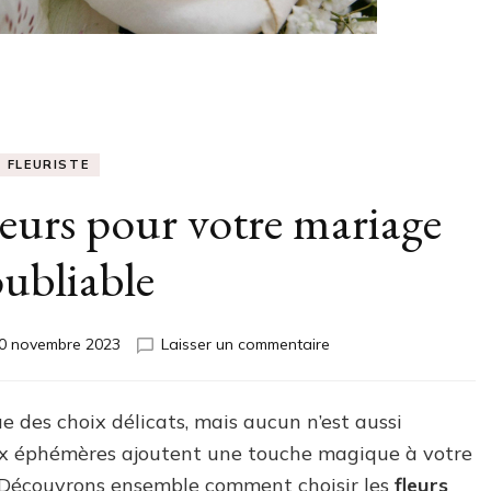
FLEURISTE
leurs pour votre mariage
ubliable
sur
0 novembre 2023
Laisser un commentaire
Des
magnifiques
fleurs
e des choix délicats, mais aucun n’est aussi
pour
oyaux éphémères ajoutent une touche magique à votre
votre
mariage
e. Découvrons ensemble comment choisir les
fleurs