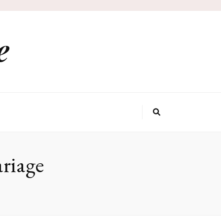
e
riage