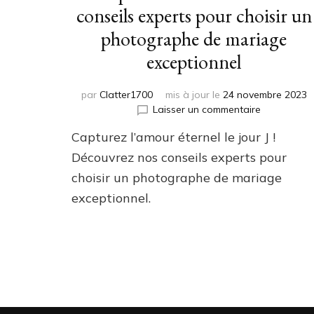
conseils experts pour choisir un
photographe de mariage
exceptionnel
par
Clatter1700
mis à jour le
24 novembre 2023
sur
Laisser un commentaire
Capturer
Capturez l’amour éternel le jour J !
l’amour
éternel
Découvrez nos conseils experts pour
:
choisir un photographe de mariage
conseils
exceptionnel.
experts
pour
choisir
un
photograp
de
mariage
exceptionne