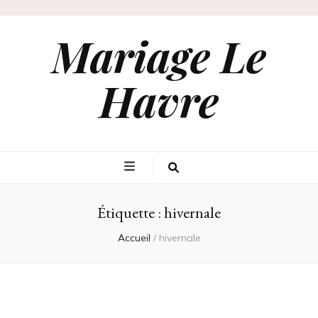
Mariage Le
Havre
Étiquette :
hivernale
Accueil
/
hivernale