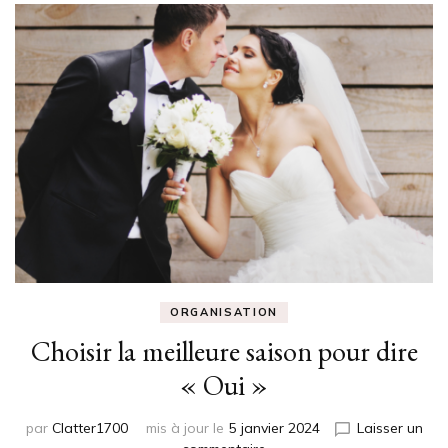
ORGANISATION
Choisir la meilleure saison pour dire
« Oui »
par
Clatter1700
mis à jour le
5 janvier 2024
Laisser un
sur